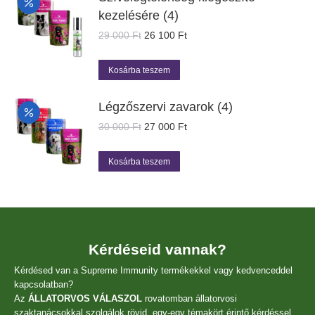
kezelésére (4)
Original
Current
29 000
Ft
26 100
Ft
price
price
was:
is:
Kosárba teszem
29
26
000 Ft.
100 Ft.
Légzőszervi zavarok (4)
Original
Current
30 000
Ft
27 000
Ft
price
price
was:
is:
Kosárba teszem
30
27
000 Ft.
000 Ft.
Kérdéseid vannak?
Kérdésed van a Supreme Immunity termékekkel vagy kedvenceddel
kapcsolatban?
Az
ÁLLATORVOS VÁLASZOL
rovatomban állatorvosi
szaktanácsokkal szolgálok rövid, egy-egy témakört érintő kérdéssel