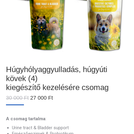
Húgyhólyaggyulladás, húgyúti
kövek (4)
kiegészítő kezelésére csomag
Original
Current
30 000
Ft
27 000
Ft
price
price
was:
is:
30
27
A csomag tartalma
:
000 Ft.
000 Ft.
Urine tract & Bladder support
Emészőenzimek & Probiotikum