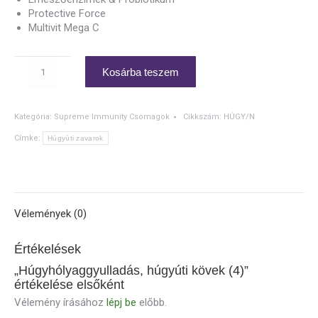
Protective Force
Multivit Mega C
Húgyhólyaggyulladás,
Kosárba teszem
húgyúti
kövek
(4)
Kategória:
Supreme Immunity Csomagok
Cikkszám:
HÚGY/N
mennyiség
Címke:
Húgyúti zavarok
Vélemények (0)
Értékelések
„Húgyhólyaggyulladás, húgyúti kövek (4)”
értékelése elsőként
Vélemény írásához
lépj be
előbb.