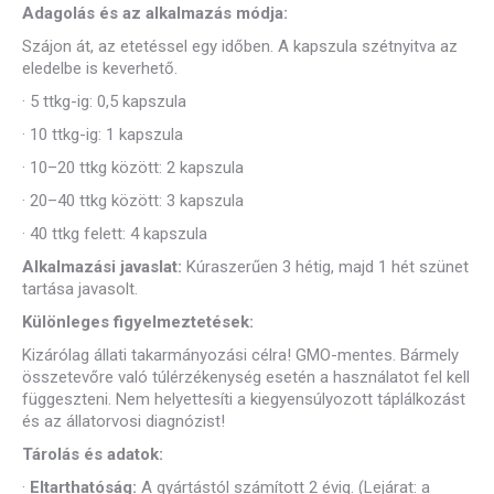
Adagolás és az alkalmazás módja:
Szájon át, az etetéssel egy időben. A kapszula szétnyitva az
eledelbe is keverhető.
·
5 ttkg-ig: 0,5 kapszula
·
10 ttkg-ig: 1 kapszula
·
10–20 ttkg között: 2 kapszula
·
20–40 ttkg között: 3 kapszula
·
40 ttkg felett: 4 kapszula
Alkalmazási javaslat:
Kúraszerűen 3 hétig, majd 1 hét szünet
tartása javasolt.
Különleges figyelmeztetések:
Kizárólag állati takarmányozási célra! GMO-mentes. Bármely
összetevőre való túlérzékenység esetén a használatot fel kell
függeszteni. Nem helyettesíti a kiegyensúlyozott táplálkozást
és az állatorvosi diagnózist!
Tárolás és adatok:
·
Eltarthatóság:
A gyártástól számított 2 évig. (Lejárat: a