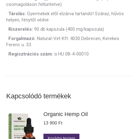
csomagoláson feltüntetve).
·
Tárolás:
Gyermekek elől elzárva tartandó! Száraz, hűvös
helyen, fénytől védve.
·
Kiszerelés:
90 db kapszula (400 mg/kapszula).
·
Forgalmazó:
Natural-Vet Kft. 4030 Debrecen, Kerekes
Ferenc u. 33.
·
Regisztrációs szám:
α HU 08-4-00010
Kapcsolódó termékek
Organic Hemp Oil
13 900
Ft
Kosárba teszem