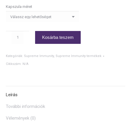
Kapszula méret
Heart
Kosárba teszem
Power
mennyiség
Kategóriák:
Supreme Immunity
,
Supreme Immunity termékek
Cikkszám:
N/A
Leírás
További információk
Vélemények (0)