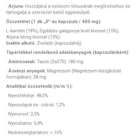
·
Arjuna:
Hozzájárul a szívizom tónusának megőrzéséhez és
támogatja a szervezet belső egyensúlyát.
Összetétel (1 db „0”-ás kapszula / 400 mg):
L-karnitin (18%), Egybibés galagonya levél kivonat (15%),
Arjuna kéreg kivonat (15%).
Inaktív alkotó:
Zselatin (kapszulahéj).
Tápértékkel rendelkező adalékanyagok (kapszulánként):
·
Aminosavak:
Taurin (3a370): 180 mg.
·
Ásványi anyagok:
Magnézium (Magnézium-biszglicinát
formájában): 28 mg.
Analitikai összetevők (m/m %):
·
Nyersfehérje: 48,0%
·
Nyersolajok és -zsírok: 1,2%
·
Nyersrost: 2,5%
·
Nyershamu: 5,4%
·
Nedvességtartalom: < 10%