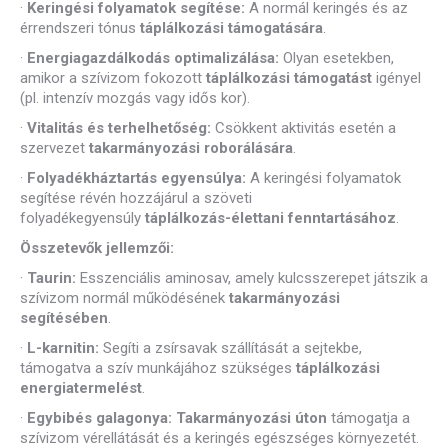
·
Keringési folyamatok segítése:
A normál keringés és az
érrendszeri tónus
táplálkozási támogatására
.
·
Energiagazdálkodás optimalizálása:
Olyan esetekben,
amikor a szívizom fokozott
táplálkozási támogatást
igényel
(pl. intenzív mozgás vagy idős kor).
·
Vitalitás és terhelhetőség:
Csökkent aktivitás esetén a
szervezet
takarmányozási roborálására
.
·
Folyadékháztartás egyensúlya:
A keringési folyamatok
segítése révén hozzájárul a szöveti
folyadékegyensúly
táplálkozás-élettani fenntartásához
.
Összetevők jellemzői:
·
Taurin:
Esszenciális aminosav, amely kulcsszerepet játszik a
szívizom normál működésének
takarmányozási
segítésében
.
·
L-karnitin:
Segíti a zsírsavak szállítását a sejtekbe,
támogatva a szív munkájához szükséges
táplálkozási
energiatermelést
.
·
Egybibés galagonya:
Takarmányozási úton
támogatja a
szívizom vérellátását és a keringés egészséges környezetét.