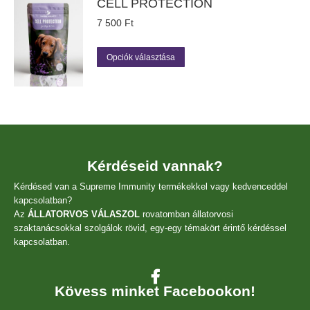
CELL PROTECTION
van.
A
7 500
Ft
változatok
a
Ennek
Opciók választása
termékoldalon
a
választhatók
terméknek
ki
több
variációja
van.
A
változatok
a
Kérdéseid vannak?
termékoldalon
Kérdésed van a Supreme Immunity termékekkel vagy kedvenceddel
választhatók
kapcsolatban?
ki
Az
ÁLLATORVOS VÁLASZOL
rovatomban állatorvosi
szaktanácsokkal szolgálok rövid, egy-egy témakört érintő kérdéssel
kapcsolatban.
Kövess minket Facebookon!