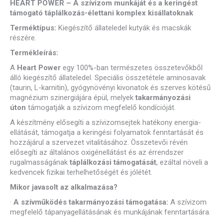
HEART POWER – A szívizom munkáját és a keringést
támogató táplálkozás-élettani komplex kisállatoknak
Terméktípus:
Kiegészítő állateledel kutyák és macskák
részére.
Termékleírás
:
A
Heart Power
egy 100%-ban természetes összetevőkből
álló kiegészítő állateledel. Speciális összetétele aminosavak
(taurin, L-karnitin), gyógynövényi kivonatok és szerves kötésű
magnézium szinergiájára épül, melyek
takarmányozási
úton
támogatják a szívizom megfelelő kondícióját.
A készítmény elősegíti a szívizomsejtek hatékony energia-
ellátását, támogatja a keringési folyamatok fenntartását és
hozzájárul a szervezet vitalitásához. Összetevői révén
elősegíti az általános oxigénellátást és az érrendszer
rugalmasságának
táplálkozási támogatását
, ezáltal növeli a
kedvencek fizikai terhelhetőségét és jólétét.
Mikor javasolt az alkalmazása?
·
A szívműködés takarmányozási támogatása:
A szívizom
megfelelő tápanyagellátásának és munkájának fenntartására.