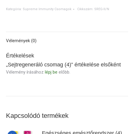
mennyiség
Kategória:
Supreme Immunity Csomagok
Cikkszám:
SREG-II/N
Vélemények (0)
Értékelések
„Sejtregeneráló csomag (4)” értékelése elsőként
Vélemény írásához
lépj be
előbb.
Kapcsolódó termékek
Egészséges emésztőrendszer (4)