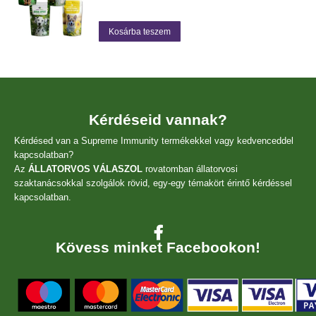
price
price
was:
is:
Kosárba teszem
30
27
000 Ft.
000 Ft.
Kérdéseid vannak?
Kérdésed van a Supreme Immunity termékekkel vagy kedvenceddel
kapcsolatban?
Az
ÁLLATORVOS VÁLASZOL
rovatomban állatorvosi
szaktanácsokkal szolgálok rövid, egy-egy témakört érintő kérdéssel
kapcsolatban.
Kövess minket Facebookon!