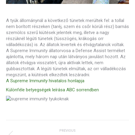
A tyúk állománynál a következő tünetek merültek fel: a tollal
nem borított részeken (taréj, szem és csőr körüli rész) barnás
szemölcs szerű kiütések jelentek meg, illetve a nagy
részüknél légúti tünetek (tüsszögés, krákogás orr
válladékozás) is. Az állatok levertek és étvágytalanok voltak.
A Supreme Immunity állatorvosa a Defense Assist terméket
ajánlotta, mely három nap után látványos javulást hozott. Az
állatok étvágya visszatért, újra aktívak lettek, nem
gubbasztottak. A légúti tünetek elmúltak, az orr válladékozás
megszünt, a kiütések elkezdtek leszáradni.
A Supreme Immunity hivatalos honlapja
Különféle betyegségek leírása ABC sorrendben
Post
navigation
PREVIOUS