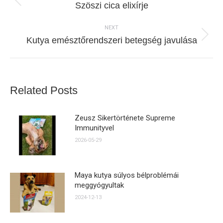
Previous
Szöszi cica elixírje
post:
NEXT
Next
Kutya emésztőrendszeri betegség javulása
post:
Related Posts
Zeusz Sikertörténete Supreme
Immunityvel
2026-05-29
Maya kutya súlyos bélproblémái
meggyógyultak
2024-12-13