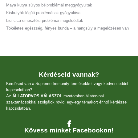
Maya kutya súlyos bélproblémái meggyógyultak
Kiskutyák légúti problémának gyógyulása
Lici cica emésztési problémái megoldódtak
Tökéletes egészség, fényes bunda – a hangsúly a megelőzésen van
Kérdéseid vannak?
Kérdésed van a Supreme Immunity termékekkel vagy kedvenceddel
kapcsolatban?
Az
ÁLLATORVOS VÁLASZOL
rovatomban állatorvosi
szaktanácsokkal szolgálok rövid, egy-egy témakört érintő kérdéssel
kapcsolatban.
Kövess minket Facebookon!