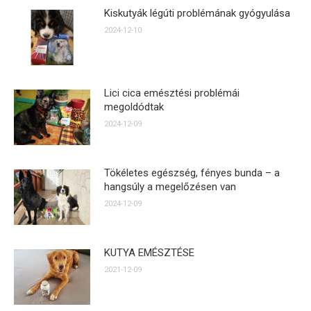
Kiskutyák légúti problémának gyógyulása
2024-12-10
Lici cica emésztési problémái
megoldódtak
2024-12-09
Tökéletes egészség, fényes bunda – a
hangsúly a megelőzésen van
2024-12-09
KUTYA EMÉSZTÉSE
2021-12-09