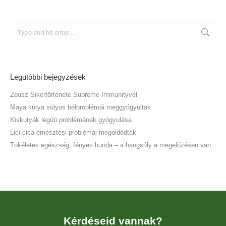
Search:
Legutóbbi bejegyzések
Zeusz Sikertörténete Supreme Immunityvel
Maya kutya súlyos bélproblémái meggyógyultak
Kiskutyák légúti problémának gyógyulása
Lici cica emésztési problémái megoldódtak
Tökéletes egészség, fényes bunda – a hangsúly a megelőzésen van
Kérdéseid vannak?