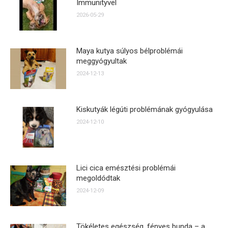
Immunityvel
2026-05-29
Maya kutya súlyos bélproblémái
meggyógyultak
2024-12-13
Kiskutyák légúti problémának gyógyulása
2024-12-10
Lici cica emésztési problémái
megoldódtak
2024-12-09
Tökéletes egészség, fényes bunda – a