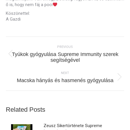
ő is, hogy nem fáj a poci
Köszönettel:
A Gazdi
Post
navigation
PREVIOUS
Tyúkok gyógyulása Supreme Immunity szerek
Previous
segítségével
post:
NEXT
Next
Macska hányás és hasmenés gyógyulása
post:
Related Posts
Zeusz Sikertörténete Supreme