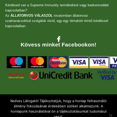
Kérdésed van a Supreme Immunity termékekkel vagy kedvenceddel
kapcsolatban?
Az
ÁLLATORVOS VÁLASZOL
rovatomban állatorvosi
szaktanácsokkal szolgálok rövid, egy-egy témakört érintő kérdéssel
kapcsolatban.
Kövess minket Facebookon!
Kedves Látogató! Tájékoztatjuk, hogy a honlap felhasználói
élmény fokozásának érdekében sütiket alkalmazunk. A
honlapunk használatával ön a tájékoztatásunkat tudomásul
veszi.