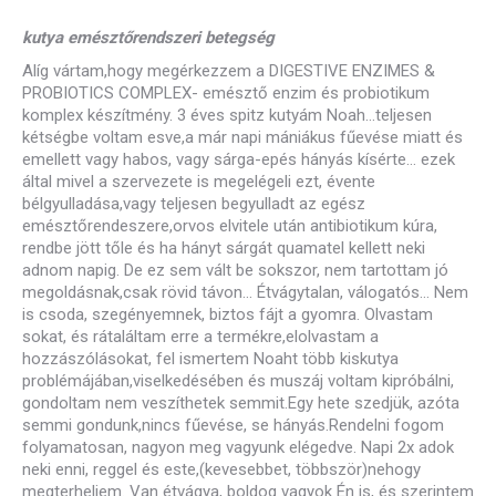
kutya emésztőrendszeri betegség
Alíg vártam,hogy megérkezzem a DIGESTIVE ENZIMES &
PROBIOTICS COMPLEX- emésztő enzim és probiotikum
komplex készítmény. 3 éves spitz kutyám Noah…teljesen
kétségbe voltam esve,a már napi mániákus fűevése miatt és
emellett vagy habos, vagy sárga-epés hányás kísérte… ezek
által mivel a szervezete is megelégeli ezt, évente
bélgyulladása,vagy teljesen begyulladt az egész
emésztőrendeszere,orvos elvitele után antibiotikum kúra,
rendbe jött tőle és ha hányt sárgát quamatel kellett neki
adnom napig. De ez sem vált be sokszor, nem tartottam jó
megoldásnak,csak rövid távon… Étvágytalan, válogatós… Nem
is csoda, szegényemnek, biztos fájt a gyomra. Olvastam
sokat, és rátaláltam erre a termékre,elolvastam a
hozzászólásokat, fel ismertem Noaht több kiskutya
problémájában,viselkedésében és muszáj voltam kipróbálni,
gondoltam nem veszíthetek semmit.Egy hete szedjük, azóta
semmi gondunk,nincs fűevése, se hányás.Rendelni fogom
folyamatosan, nagyon meg vagyunk elégedve. Napi 2x adok
neki enni, reggel és este,(kevesebbet, többször)nehogy
megterheljem. Van étvágya, boldog vagyok Én is, és szerintem