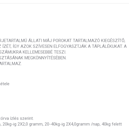
JETARTALMÚ ÁLLATI MÁJ POROKAT TARTALMAZÓ KIEGÉSZÍTŐ,
 ÍZÉT, ÍGY AZOK SZÍVESEN ELFOGYASZTJÁK A TÁPLÁLÉKUKAT. A
SZÁMUKRA KELLEMESEBBÉ TESZI.
ASZTÁSÁNAK MEGKÖNNYÍTÉSÉBEN.
ARTALMAZ.
tétele
rva ízlés szerint.
p, 20kg-ig 2X2,0 gramm, 20-40kg-ig 2X4,0gramm /nap, 40kg felett