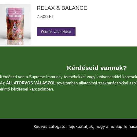
RELAX & BALANCE
7 500
Ft
Ennek
Opciók választása
a
terméknek
több
variációja
van.
A
Kérdéseid vannak?
változatok
Kérdésed van a Supreme Immunity termékekkel vagy kedvenceddel kapcsol
a
Az
ÁLLATORVOS VÁLASZOL
rovatomban állatorvosi szaktanácsokkal szol
termékoldalon
érintő kérdéssel kapcsolatban.
választhatók
ki
Kedves Látogató! Tájékoztatjuk, hogy a honlap felhas