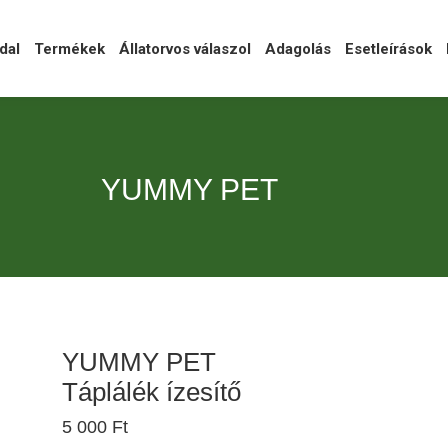
l
Termékek
Állatorvos válaszol
Adagolás
Esetleírások
Ka
dal
Termékek
Állatorvos válaszol
Adagolás
Esetleírások
YUMMY PET
YUMMY PET
Táplálék ízesítő
5 000
Ft