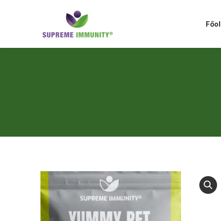
Főolda
Főol