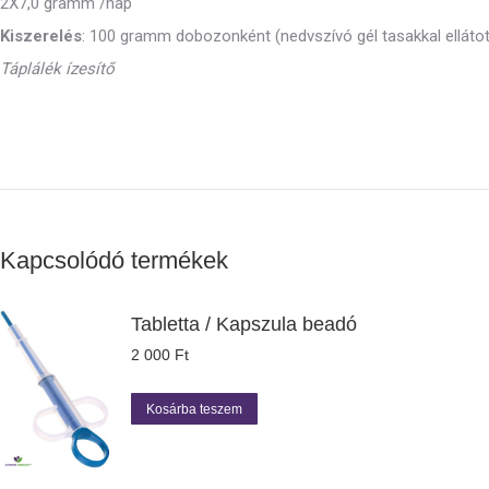
2X7,0 gramm /nap
Kiszerelés
: 100 gramm dobozonként (nedvszívó gél tasakkal ellátot
Táplálék ízesítő
Kapcsolódó termékek
Tabletta / Kapszula beadó
2 000
Ft
Kosárba teszem