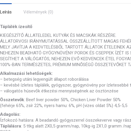
Leírás
Vélemények (0)
Táplálék ízesítő
KIEGÉSZÍTŐ ÁLLATELEDEL KUTYÁK ÉS MACSKÁK RÉSZÉRE.
ÁLLATORVOSI IRÁNYMUTATÁSSAL ÖSSZEÁLLÍTOTT MAGAS FEHÉR
MELY JAVÍTJA A KEDVTELÉSBŐL TARTOTT ÁLLATOK ÉTELEINEK AZ
NEHEZEN BEADHATÓ GYÓGYNÖVÉNY POROK ÉS CSEPPEK ÍZÉT IS 
SEGÍTHET A VÁLÓGATÓS, NEHEZEN EVŐ KEDVENCEK ÉTEL FOGY
100%-BAN TERMÉSZETES, PRÉMIUM MINŐSÉGŰ ÖSSZETEVŐKET T
Alkalmazási lehetőségek:
– betegség utáni legyengült állapot roborálása
– kevésbé ízletes táplálék, gyógyszer, gyógynövény por ízletesebbé 
– válogatós húsevők étkezési mennyiségének az ösztönzése
Összetevők
: Beef liver powder 50%, Chicken Liver Powder 50%
(fehérje 65%, zsír 22%, nyers hamu: 6%, pH (vizes oldat 5%) 4,5-5,5
Adagolás:
Ízfokozó hatásra: A beadandó gyógyszerrel összekeverve vagy rászó
Táplálásra
: 5 ttkg alatt 2X0,5 gramm/nap, 10kg-ig 2X1,0 gramm /na