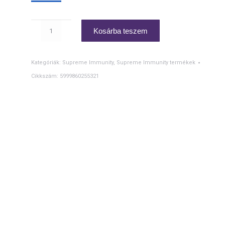
YUMMY
Kosárba teszem
PET
mennyiség
Kategóriák:
Supreme Immunity
,
Supreme Immunity termékek
Cikkszám:
5999860255321