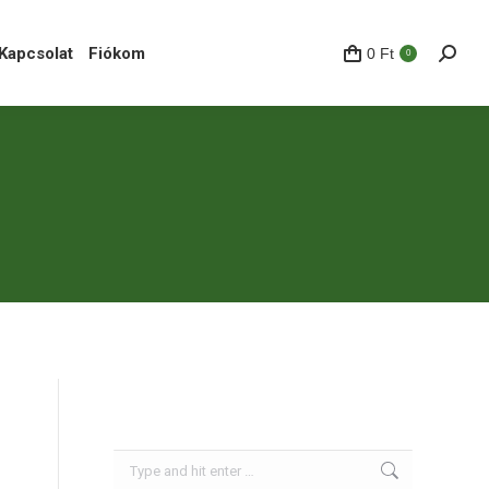
pcsolat
Fiókom
0
Ft
Search
0
Kapcsolat
Fiókom
0
Ft
Search
0
Search: