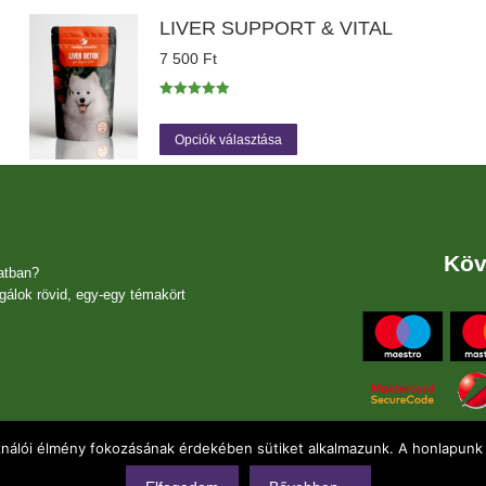
variációja
van.
LIVER SUPPORT & VITAL
A
7 500
Ft
változatok
a
termékoldalon
Értékelés:
5.00
/ 5
választhatók
Ennek
Opciók választása
ki
a
terméknek
több
variációja
van.
Köv
A
atban?
változatok
gálok rövid, egy-egy témakört
a
termékoldalon
választhatók
ki
ználói élmény fokozásának érdekében sütiket alkalmazunk. A honlapunk 