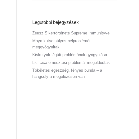
Legutóbbi bejegyzések
Zeusz Sikertörténete Supreme Immunityvel
Maya kutya súlyos bélproblémái
meggyógyultak
Kiskutyák légúti problémának gyógyulása
Lici cica emésztési problémái megoldódtak
Tökéletes egészség, fényes bunda – a
hangsúly a megelőzésen van