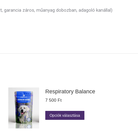
t, garancia záros, műanyag dobozban, adagoló kanállal)
Respiratory Balance
7 500
Ft
Ennek
Opciók választása
a
terméknek
több