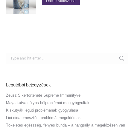
Opciók választása
a
a
terméknek
termékoldalon
több
választhatók
variációja
ki
van.
A
változatok
a
termékoldalon
Search:
választhatók
ki
Legutóbbi bejegyzések
Zeusz Sikertörténete Supreme Immunityvel
Maya kutya súlyos bélproblémái meggyógyultak
Kiskutyák légúti problémának gyógyulása
Lici cica emésztési problémái megoldódtak
Tökéletes egészség, fényes bunda – a hangsúly a megelőzésen van