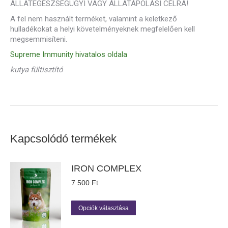
ÁLLATEGÉSZSÉGÜGYI VAGY ÁLLATÁPOLÁSI CÉLRA!
A fel nem használt terméket, valamint a keletkező
hulladékokat a helyi követelményeknek megfelelően kell
megsemmisíteni.
Supreme Immunity hivatalos oldala
kutya fültisztító
Kapcsolódó termékek
IRON COMPLEX
7 500
Ft
Ennek
Opciók választása
a
terméknek