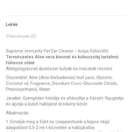
Leírás
Vélemények (0)
Supreme Immunity Pet Ear Cleaner – kutya fültisztító
Természetes Aloe vera kivonat és kókuszolaj tartalmú
fülmosó oldat
Állatgyógyászati ápolószer kutyák és macskák részére
Összetétel: Aloe (Aloe Barbadensis) leaf juice, Glycerin,
Coconut oil, Fragrance, Disodium Coco-Glucoside Citrate,
Phenoxyethanol, Water
Javallat: Gyengéden feloldja és eltávolítja a fülzsírt. Nyugtatja
és ápolja a külső hallójárat érzékeny bőrét.
Alkalmazás:
1. Emeljük meg a fület és cseppentsünk a kúpos végű
adagolóból 0,5-2 ml-t közvetlen a hallójáratba.