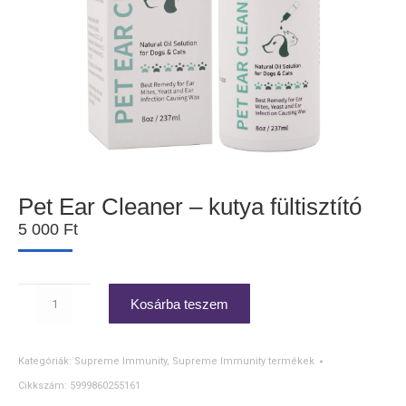
Pet Ear Cleaner – kutya fültisztító
5 000
Ft
Pet
Kosárba teszem
Ear
Cleaner
–
Kategóriák:
Supreme Immunity
,
Supreme Immunity termékek
kutya
fültisztító
Cikkszám:
5999860255161
mennyiség