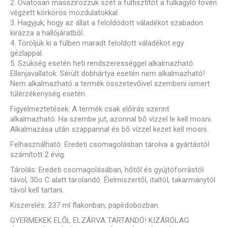
2. Óvatosan masszírozzuk szét a fültisztítót a fülkagyló tövén
végzett körkörös mozdulatokkal.
3. Hagyjuk, hogy az állat a feloldódott váladékot szabadon
kirázza a hallójáratból.
4. Töröljük ki a fülben maradt feloldott váladékot egy
gézlappal.
5. Szükség esetén heti rendszerességgel alkalmazható.
Ellenjavallatok: Sérült dobhártya esetén nem alkalmazható!
Nem alkalmazható a termék összetevőivel szembeni ismert
túlérzékenység esetén.
Figyelmeztetések: A termék csak előírás szerint
alkalmazható. Ha szembe jut, azonnal bő vízzel le kell mosni.
Alkalmazása után szappannal és bő vízzel kezet kell mosni.
Felhasználható: Eredeti csomagolásban tárolva a gyártástól
számított 2 évig.
Tárolás: Eredeti csomagolásában, hőtől és gyújtóforrástól
távol, 30o C alatt tárolandó. Élelmiszertől, italtól, takarmánytól
távol kell tartani.
Kiszerelés: 237 ml flakonban, papírdobozban.
GYERMEKEK ELŐL ELZÁRVA TARTANDÓ! KIZÁRÓLAG