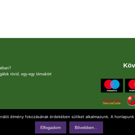
000 Ft.
000 Ft.
Köv
atban?
gálok rövid, egy-egy témakört
ználói élmény fokozásának érdekében sütiket alkalmazunk. A honlapunk 
Elfogadom
Bővebben...