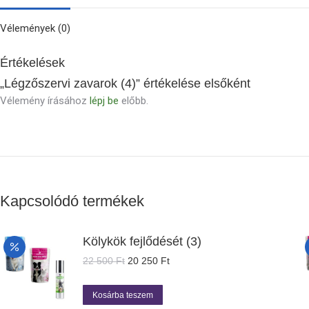
Vélemények (0)
Értékelések
„Légzőszervi zavarok (4)” értékelése elsőként
Vélemény írásához
lépj be
előbb.
Kapcsolódó termékek
Kölykök fejlődését (3)
Original
Current
22 500
Ft
20 250
Ft
price
price
was:
is:
Kosárba teszem
22
20