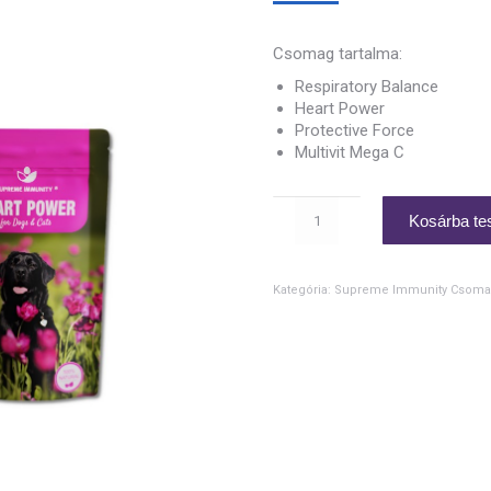
was:
is:
30
27
Csomag tartalma:
000 Ft.
000 F
Respiratory Balance
Heart Power
Protective Force
Multivit Mega C
Légzőszervi
Kosárba t
zavarok
(4)
mennyiség
Kategória:
Supreme Immunity Csom