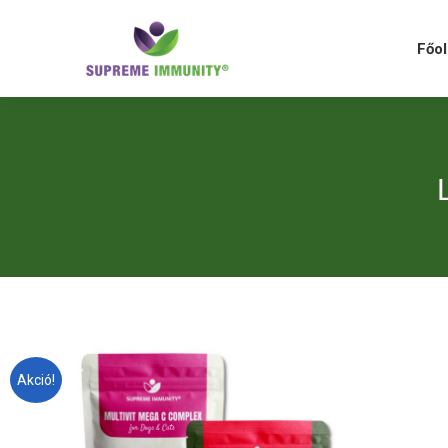
Főolda
Főol
Akció!