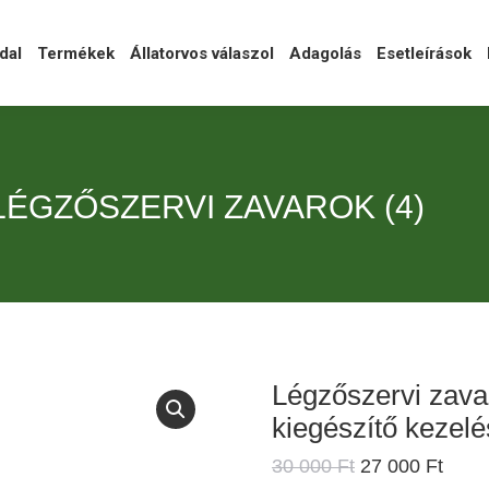
l
Termékek
Állatorvos válaszol
Adagolás
Esetleírások
Ka
dal
Termékek
Állatorvos válaszol
Adagolás
Esetleírások
LÉGZŐSZERVI ZAVAROK (4)
Légzőszervi zava
kiegészítő kezel
Original
Curre
30 000
Ft
27 000
Ft
price
price