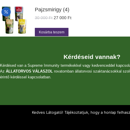
500 Ft.
250 Ft.
Pajzsmirigy (4)
Original
Current
30 000
Ft
27 000
Ft
price
price
was:
is:
Kosárba teszem
30
27
000 Ft.
000 Ft.
Kérdéseid vannak?
Kérdésed van a Supreme Immunity termékekkel vagy kedvenceddel kapcsol
Az
ÁLLATORVOS VÁLASZOL
rovatomban állatorvosi szaktanácsokkal szol
érintő kérdéssel kapcsolatban.
Kedves Látogató! Tájékoztatjuk, hogy a honlap felhas
SUPREME IMMUNITY 2022 - Minden jog fenntartva