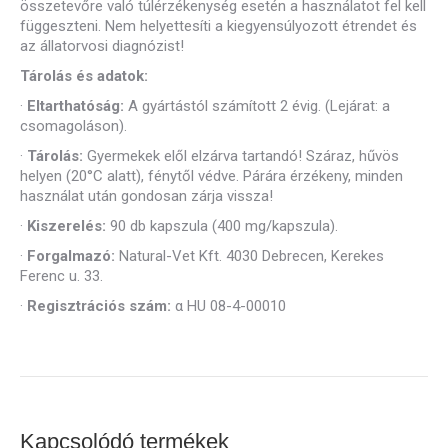
összetevőre való túlérzékenység esetén a használatot fel kell
függeszteni. Nem helyettesíti a kiegyensúlyozott étrendet és
az állatorvosi diagnózist!
Tárolás és adatok:
·
Eltarthatóság:
A gyártástól számított 2 évig. (Lejárat: a
csomagoláson).
·
Tárolás:
Gyermekek elől elzárva tartandó! Száraz, hűvös
helyen (20°C alatt), fénytől védve. Párára érzékeny, minden
használat után gondosan zárja vissza!
·
Kiszerelés:
90 db kapszula (400 mg/kapszula).
·
Forgalmazó:
Natural-Vet Kft. 4030 Debrecen, Kerekes
Ferenc u. 33.
·
Regisztrációs szám:
α HU 08-4-00010
Kapcsolódó termékek