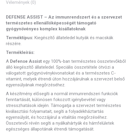
Vélemények (0)
DEFENSE ASSIST – Az immunrendszert és a szervezet
természetes ellenállóképességét támogató
gyógynövényes komplex kisállatoknak
Terméktípus:
Kiegészítő állateledel kutyák és macskák
részére.
Termékleírás
:
A
Defense Assist
egy 100%-ban természetes összetevőkből
álló kiegészítő állateledel. Speciális összetétele ötvözi a
válogatott gyógynövénykivonatokat és a természetes C-
vitamint, melyek étrendi úton hozzájárulnak a szervezet belső
egyensúlyának megőrzéséhez.
A készítmény elősegíti a normál immunrendszeri funkciók
fenntartását, különösen fokozott igénybevétel vagy
stresszhatások idején. Támogatja a szervezet természetes
kiválasztási folyamatait, segíti a folyadékháztartás
egyensúlyát, és hozzájárul a vitalitás megőrzéséhez.
Összetevői révén segíti a nyálkahártyák és hámfelületek
egészséges állapotának étrendi támogatását.