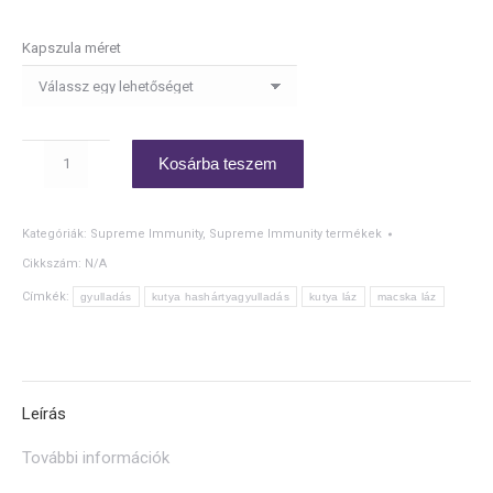
Kapszula méret
DEFENSE
Kosárba teszem
ASSIST
mennyiség
Kategóriák:
Supreme Immunity
,
Supreme Immunity termékek
Cikkszám:
N/A
Címkék:
gyulladás
kutya hashártyagyulladás
kutya láz
macska láz
Leírás
További információk