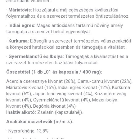
antioxidáns védelmét.
·
Máriatövis:
Hozzájárul a máj egészséges kiválasztási
folyamataihoz és a szervezet természetes öntisztulásához.
·
Indiai egres:
Magas antioxidáns tartalmú növény, amely
támogatja a szervezet belső egyensúlyát.
·
Kurkuma:
Elősegíti a szervezet természetes válaszreakcióit
a környezeti hatásokkal szemben és támogatja a vitalitást.
·
Gyermekláncfű és Ibolya:
Támogatják a kiválasztást és a
szervezet természetes tisztulási folyamatait.
Összetétel (1 db „0”-ás kapszula / 400 mg):
Acerola cseresznye kivonat (26%), Camu-camu kivonat (22%),
Máriatövis kivonat (15%), Indiai egres kivonat (12%), Kurkuma
kivonat (5%), Japán lonc virág kivonat (4%), Krizantém virág
kivonat (4%), Gyermekláncfű kivonat (4%), Mezei ibolya
kivonat (4%), Begónia kivonat (4%).
Inaktív alkotó:
Zselatin (kapszulahéj).
Analitikai összetevők (m/m %):
·
Nyersfehérje: 13,8%