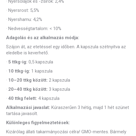
·
Nyersolajok és -zsírok: 2,4%
·
Nyersrost: 5,5%
·
Nyershamu: 4,2%
·
Nedvességtartalom: < 10%
Adagolás és az alkalmazás módja:
Szájon át, az etetéssel egy időben. A kapszula szétnyitva az
eledelbe is keverhető.
·
5 ttkg-ig:
0,5 kapszula
·
10 ttkg-ig:
1 kapszula
·
10–20 ttkg között:
2 kapszula
·
20–40 ttkg között:
3 kapszula
·
40 ttkg felett:
4 kapszula
Alkalmazási javaslat:
Kúraszerűen 3 hétig, majd 1 hét szünet
tartása javasolt.
Különleges figyelmeztetések:
Kizárólag állati takarmányozási célra! GMO-mentes. Bármely