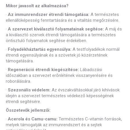
Mikor javasolt az alkalmazása?
·
Az immunrendszer étrendi támogatása:
A természetes
ellenállóképesség fenntartására és a vitalitás megőrzésére.
·
A szervezet kiválasztó folyamatainak segítése:
A máj és
a kiválasztó szervek étrendi támogatására a természetes
öntisztuló folyamatok segítése érdekében.
·
Folyadékháztartás egyensúlya:
A testfolyadékok normál
étrendi egyensúlyának és a szövetek jó közérzetének
támogatására.
·
Regeneráció étrendi kiegészítése:
Lábadozási
időszakban a szervezet erőnlétének visszanyerésére és
roborálására.
·
Szezonális védelem:
Az évszakváltásokkal járó kihívások
idején a szervezet természetes védekező képességének
étrendi segítésére.
Összetevők jellemzői:
·
Acerola és Camu-camu:
Természetes C-vitamin források,
melyek támogatják az immunrendszert és a sejtek