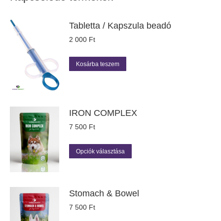
Tabletta / Kapszula beadó
2 000
Ft
Kosárba teszem
IRON COMPLEX
7 500
Ft
Ennek
Opciók választása
a
terméknek
több
variációja
Stomach & Bowel
van.
A
7 500
Ft
változatok