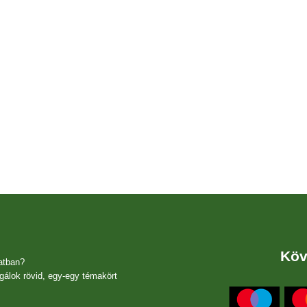
Köv
atban?
gálok rövid, egy-egy témakört