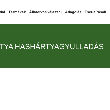
l
Termékek
Állatorvos válaszol
Adagolás
Esetleírások
Ka
dal
Termékek
Állatorvos válaszol
Adagolás
Esetleírások
TYA HASHÁRTYAGYULLADÁS