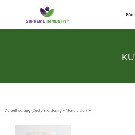
Főolda
Főol
KU