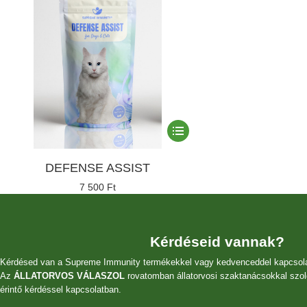
Ennek
a
terméknek
DEFENSE ASSIST
több
variációja
7 500
Ft
van.
A
változatok
a
Kérdéseid vannak?
termékoldalon
Kérdésed van a Supreme Immunity termékekkel vagy kedvenceddel kapcsol
választhatók
Az
ÁLLATORVOS VÁLASZOL
rovatomban állatorvosi szaktanácsokkal szol
ki
érintő kérdéssel kapcsolatban.