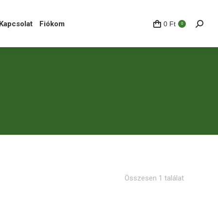
pcsolat
Fiókom
0
Ft
Search
0
Kapcsolat
Fiókom
0
Ft
Search
0
Összesen 1 találat