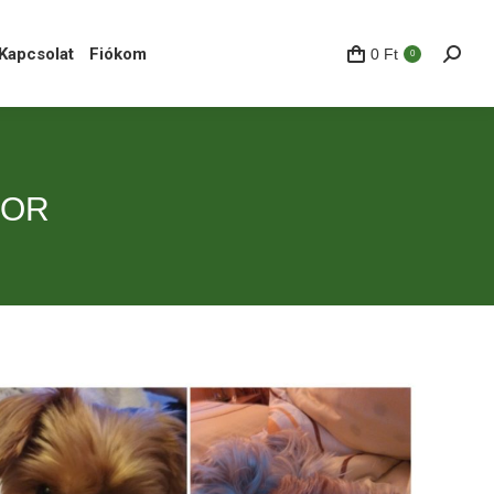
pcsolat
Fiókom
0
Ft
Search
0
Kapcsolat
Fiókom
0
Ft
Search
0
BOR