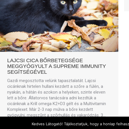
LAJCSI CICA BŐRBETEGSÉGE
MEGGYÓGYULT A SUPREME IMMUNITY
SEGÍTSÉGÉVEL
Gazdi megosztotta velünk tapasztalatát. Lajcsi
cicánknak hirtelen hullani kezdett a szőre a fülén, a
nyakán, a hátán és azokon a helyeken, szinte eleven
lett a bőre. Állatorvos tanácsára adni kezdtük a
cicánknak a Krill omega K2+D3 gélt és a Multivitamin
Komplexet. Már 2-3 nap múlva a bőre kezdett
gyógyulni, megszűnt a szőrhullás és vakaródzás. 3…
Kedves Látogató! Tájékoztatjuk, hogy a honlap felhas