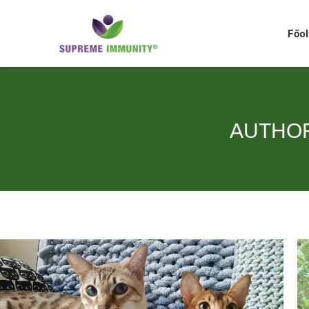
Főolda
Főol
AUTHOR