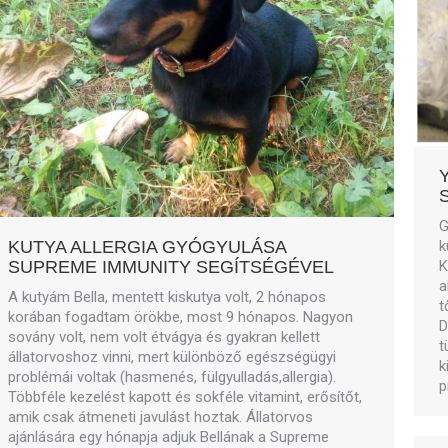
G
KUTYA ALLERGIA GYÓGYULÁSA
k
SUPREME IMMUNITY SEGÍTSÉGÉVEL
K
a
A kutyám Bella, mentett kiskutya volt, 2 hónapos
t
korában fogadtam örökbe, most 9 hónapos. Nagyon
D
sovány volt, nem volt étvágya és gyakran kellett
t
állatorvoshoz vinni, mert különböző egészségügyi
k
problémái voltak (hasmenés, fülgyulladás,allergia).
p
Többféle kezelést kapott és sokféle vitamint, erősítőt,
amik csak átmeneti javulást hoztak. Állatorvos
ajánlására egy hónapja adjuk Bellának a Supreme