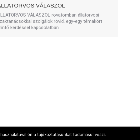
ÁLLATORVOS VÁLASZOL
LLATORVOS VÁLASZOL rovatomban állatorvosi
zaktanácsokkal szolgálok rövid, egy-egy témakört
rintő kérdéssel kapcsolatban.
használatával ön a tájékoztatásunkat tudomásul veszi.