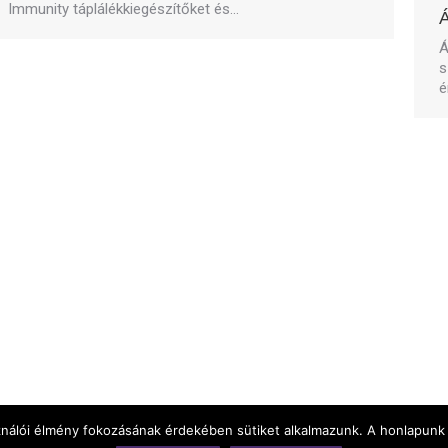
Immunity táplálékkiegészítőket és…
Á
s
é
ználói élmény fokozásának érdekében sütiket alkalmazunk. A honlapunk 