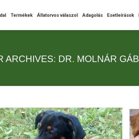
l
Termékek
Állatorvos válaszol
Adagolás
Esetleírások
Ka
dal
Termékek
Állatorvos válaszol
Adagolás
Esetleírások
 ARCHIVES:
DR. MOLNÁR GÁ