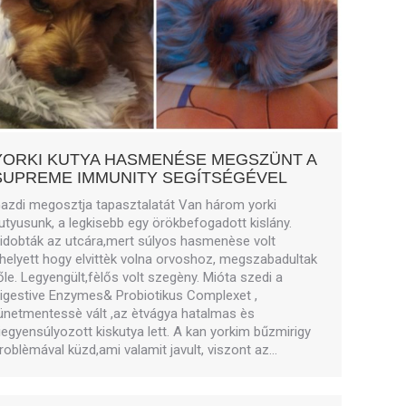
YORKI KUTYA HASMENÉSE MEGSZÜNT A
SUPREME IMMUNITY SEGÍTSÉGÉVEL
azdi megosztja tapasztalatát Van három yorki
utyusunk, a legkisebb egy örökbefogadott kislány.
idobták az utcára,mert súlyos hasmenèse volt
helyett hogy elvittèk volna orvoshoz, megszabadultak
őle. Legyengült,fèlős volt szegèny. Mióta szedi a
igestive Enzymes& Probiotikus Complexet ,
ünetmentessè vált ,az ètvágya hatalmas ès
iegyensúlyozott kiskutya lett. A kan yorkim bűzmirigy
roblèmával küzd,ami valamit javult, viszont az…