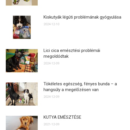
Kiskutyák légúti problémának gyógyulása
2024-12-10
Lici cica emésztési problémái
megoldódtak
2024-12-09
Tökéletes egészség, fényes bunda – a
hangsúly a megelőzésen van
2024-12-09
KUTYA EMÉSZTÉSE
2021-12-09