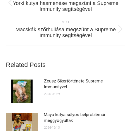
Yorki kutya hasmenése megszünt a Supreme
Previous
Immunity segítségével
post:
NEXT
Macskák szőrhullása megszünt a Supreme
Next
Immunity segítségével
post:
Related Posts
Zeusz Sikertörténete Supreme
Immunityvel
2026-05-29
Maya kutya súlyos bélproblémái
meggyógyultak
2024-12-13