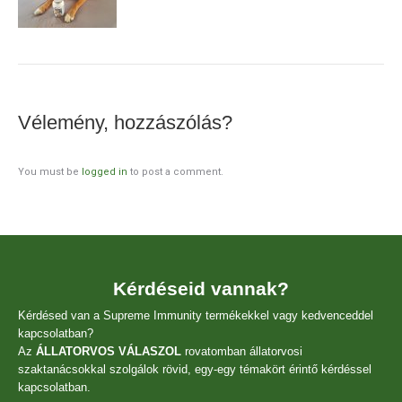
Vélemény, hozzászólás?
You must be
logged in
to post a comment.
Kérdéseid vannak?
Kérdésed van a Supreme Immunity termékekkel vagy kedvenceddel
kapcsolatban?
Az
ÁLLATORVOS VÁLASZOL
rovatomban állatorvosi
szaktanácsokkal szolgálok rövid, egy-egy témakört érintő kérdéssel
kapcsolatban.