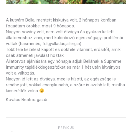
A kutyám Bella, mentett kiskutya volt, 2 hónapos korában
fogadtam örökbe, most 9 hónapos.
Nagyon sovány volt, nem volt étvágya és gyakran kellett
állatorvoshoz vinni, mert különböző egészségügyi problémái
voltak (hasmenés, fülgyulladás,allergia).
Többféle kezelést kapott és sokféle vitamint, erősítőt, amik
csak átmeneti javulást hoztak.
Állatorvos ajánlására egy hónapja adjuk Bellának a Supreme
Immunity táplálékkiegészítőket és már 1 hét után látványos
volt a változás.
Nagyon jó lett az étvágya, meg is hízott, az egészsége is
rendbe jött, sokkal energikusabb, a szőre is szebb lett, mintha
kicserélték volna
Kovács Beatrix, gazdi
Post
navigation
PREVIOUS