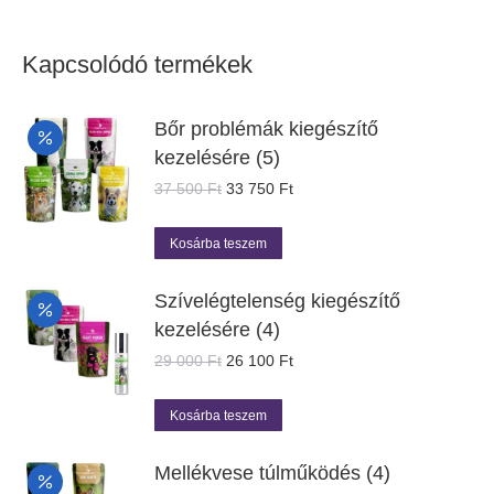
Kapcsolódó termékek
Bőr problémák kiegészítő
kezelésére (5)
Original
Current
37 500
Ft
33 750
Ft
price
price
was:
is:
Kosárba teszem
37
33
500 Ft.
750 Ft.
Szívelégtelenség kiegészítő
kezelésére (4)
Original
Current
29 000
Ft
26 100
Ft
price
price
was:
is:
Kosárba teszem
29
26
000 Ft.
100 Ft.
Mellékvese túlműködés (4)