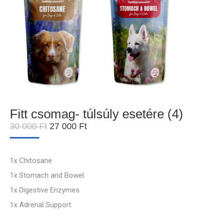
Fitt csomag- túlsúly esetére (4)
Original
Current
30 000
Ft
27 000
Ft
price
price
was:
is:
30
27
1x Chitosane
000 Ft.
000 Ft.
1x Stomach and Bowel
1x Digestive Enzymes
1x Adrenal Support