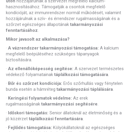
úton
hozzájárulnak a szervezet megfelelő kalcium-
hasznosításához. Támogatják a csontok megfelelő
kondícióját, az immunrendszer normál működését, valamint
hozzájárulnak a szív- és érrendszer rugalmasságának és a
szőrzet egészséges állapotának
takarmányozási
fenntartásához
.
Mikor javasolt az alkalmazása?
·
A vázrendszer takarmányozási támogatása:
A kalcium
megfelelő beépüléséhez szükséges tápanyagok
biztosítására.
·
Az ellenállóképesség segítése:
A szervezet természetes
védekező folyamatainak
táplálkozási támogatására
.
·
Bőr és szőrzet kondíciója:
Erős szőrhullás vagy fénytelen
bunda esetén a hámréteg
takarmányozási táplálására
.
·
Keringési folyamatok védelme:
Az erek
rugalmasságának
takarmányozási segítésére
.
·
Időskori támogatás:
Senior állatoknál az életminőség és a
jó közérzet
táplálkozási fenntartására
.
·
Fejlődés támogatása:
Kölyökállatoknál az egészséges