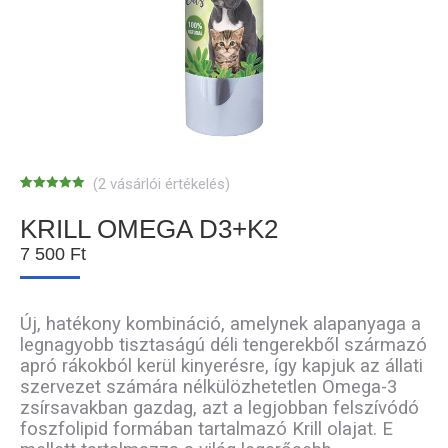
(
2
vásárlói értékelés)
Értékelés
2
5.00
az 5-
KRILL OMEGA D3+K2
ből,
értékelés
7 500
Ft
alapján
Új, hatékony kombináció, amelynek alapanyaga a
legnagyobb tisztaságú déli tengerekből származó
apró rákokból kerül kinyerésre, így kapjuk az állati
szervezet számára nélkülözhetetlen Omega-3
zsírsavakban gazdag, azt a legjobban felszívódó
foszfolipid formában tartalmazó Krill olajat. E