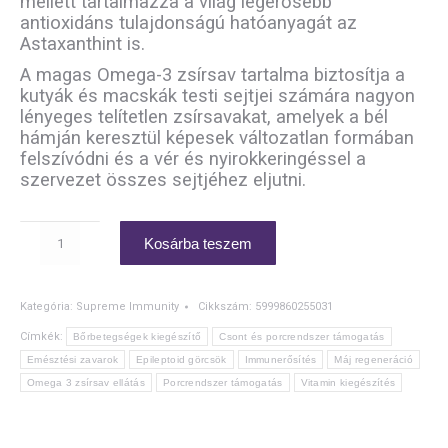
mellett tartalmazza a világ legerősebb
antioxidáns tulajdonságú hatóanyagát az
Astaxanthint is.
A magas Omega-3 zsírsav tartalma biztosítja a
kutyák és macskák testi sejtjei számára nagyon
lényeges telítetlen zsírsavakat, amelyek a bél
hámján keresztül képesek változatlan formában
felszívódni és a vér és nyirokkeringéssel a
szervezet összes sejtjéhez eljutni.
KRILL
Kosárba teszem
OMEGA
D3+K2
mennyiség
Kategória:
Supreme Immunity
Cikkszám:
5999860255031
Címkék:
Bőrbetegségek kiegészítő
Csont és porcrendszer támogatás
Emésztési zavarok
Epileptoid görcsök
Immunerősítés
Máj regeneráció
Omega 3 zsírsav ellátás
Porcrendszer támogatás
Vitamin kiegészítés