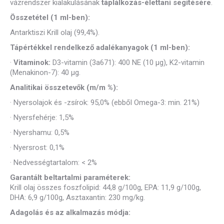
vázrendszer kialakulásának
táplálkozás-élettani segítésére
.
Összetétel (1 ml-ben):
Antarktiszi Krill olaj (99,4%).
Tápértékkel rendelkező adalékanyagok (1 ml-ben):
·
Vitaminok:
D3-vitamin (3a671): 400 NE (10 µg), K2-vitamin
(Menakinon-7): 40 µg.
Analitikai összetevők (m/m %):
·
Nyersolajok és -zsírok: 95,0% (ebből Omega-3: min. 21%)
·
Nyersfehérje: 1,5%
·
Nyershamu: 0,5%
·
Nyersrost: 0,1%
·
Nedvességtartalom: < 2%
Garantált beltartalmi paraméterek:
Krill olaj összes foszfolipid: 44,8 g/100g, EPA: 11,9 g/100g,
DHA: 6,9 g/100g, Asztaxantin: 230 mg/kg.
Adagolás és az alkalmazás módja: