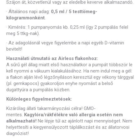
Szájon át, közvetlenül vagy az eledelbe keverve alkalmazandó.
·
Általános napi adag:
0,5 ml / 5 testtömeg-
kilogrammonként
.
·
Kimérés: 1 pumpanyomás kb. 0,25 ml (így 2 pumpálás felel
meg 5 ttkg-nak).
·
Az adagolásnál vegye figyelembe a napi egyéb D-vitamin
bevitelt!
Használati útmutató az Airless flakonhoz:
A sűrű gél állag miatt első használatkor a pumpát többször le
kell nyomni a vákuum kialakulásához. Ha nem indul meg a gél:
a flakon alján lévő légzőnyíláson keresztül egy vékony tárggyal
(pl. gemkapocs) gyakoroljon enyhe nyomást a belső
dugattyúra a pumpálás közben.
Különleges figyelmeztetések:
Kizárólag állati takarmányozási célra! GMO-
mentes.
Kagylóra/rákfélékre való allergia esetén nem
alkalmazható!
Ne lépje túl az ajánlott napi mennyiséget. Nem
helyettesíti a kiegyensúlyozott táplálkozást és az állatorvosi
diagnózist!