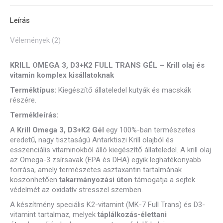
Leírás
Vélemények (2)
KRILL OMEGA 3, D3+K2 FULL TRANS GÉL – Krill olaj és
vitamin komplex kisállatoknak
Terméktípus:
Kiegészítő állateledel kutyák és macskák
részére.
Termékleírás
:
A
Krill Omega 3, D3+K2 Gél
egy 100%-ban természetes
eredetű, nagy tisztaságú Antarktiszi Krill olajból és
esszenciális vitaminokból álló kiegészítő állateledel. A krill olaj
az Omega-3 zsírsavak (EPA és DHA) egyik leghatékonyabb
forrása, amely természetes asztaxantin tartalmának
köszönhetően
takarmányozási úton
támogatja a sejtek
védelmét az oxidatív stresszel szemben.
A készítmény speciális K2-vitamint (MK-7 Full Trans) és D3-
vitamint tartalmaz, melyek
táplálkozás-élettani