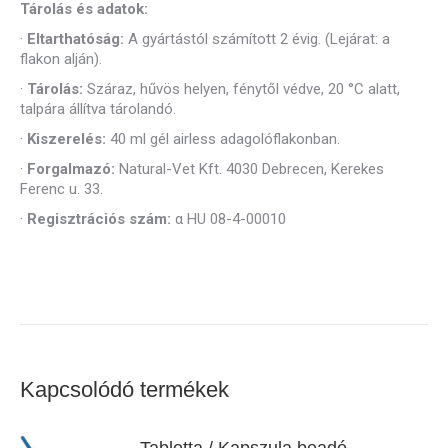
Tárolás és adatok:
·
Eltarthatóság:
A gyártástól számított 2 évig. (Lejárat: a
flakon alján).
·
Tárolás:
Száraz, hűvös helyen, fénytől védve, 20 °C alatt,
talpára állítva tárolandó.
·
Kiszerelés:
40 ml gél airless adagolóflakonban.
·
Forgalmazó:
Natural-Vet Kft. 4030 Debrecen, Kerekes
Ferenc u. 33.
·
Regisztrációs szám:
α HU 08-4-00010
Kapcsolódó termékek