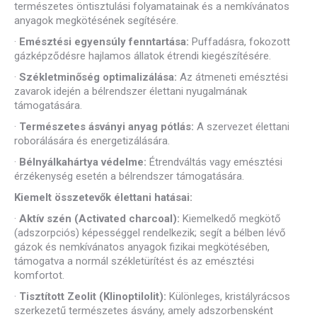
természetes öntisztulási folyamatainak és a nemkívánatos
anyagok megkötésének segítésére.
·
Emésztési egyensúly fenntartása:
Puffadásra, fokozott
gázképződésre hajlamos állatok étrendi kiegészítésére.
·
Székletminőség optimalizálása:
Az átmeneti emésztési
zavarok idején a bélrendszer élettani nyugalmának
támogatására.
·
Természetes ásványi anyag pótlás:
A szervezet élettani
roborálására és energetizálására.
·
Bélnyálkahártya védelme:
Étrendváltás vagy emésztési
érzékenység esetén a bélrendszer támogatására.
Kiemelt összetevők élettani hatásai:
·
Aktív szén (Activated charcoal):
Kiemelkedő megkötő
(adszorpciós) képességgel rendelkezik; segít a bélben lévő
gázok és nemkívánatos anyagok fizikai megkötésében,
támogatva a normál székletürítést és az emésztési
komfortot.
·
Tisztított Zeolit (Klinoptilolit):
Különleges, kristályrácsos
szerkezetű természetes ásvány, amely adszorbensként