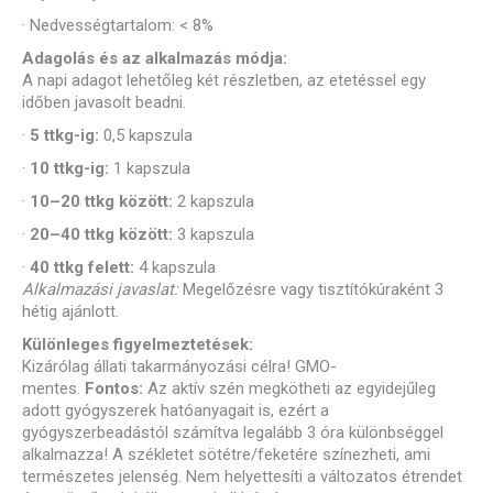
·
Nedvességtartalom: < 8%
Adagolás és az alkalmazás módja:
A napi adagot lehetőleg két részletben, az etetéssel egy
időben javasolt beadni.
·
5 ttkg-ig:
0,5 kapszula
·
10 ttkg-ig:
1 kapszula
·
10–20 ttkg között:
2 kapszula
·
20–40 ttkg között:
3 kapszula
·
40 ttkg felett:
4 kapszula
Alkalmazási javaslat:
Megelőzésre vagy tisztítókúraként 3
hétig ajánlott.
Különleges figyelmeztetések:
Kizárólag állati takarmányozási célra! GMO-
mentes.
Fontos:
Az aktív szén megkötheti az egyidejűleg
adott gyógyszerek hatóanyagait is, ezért a
gyógyszerbeadástól számítva legalább 3 óra különbséggel
alkalmazza! A székletet sötétre/feketére színezheti, ami
természetes jelenség. Nem helyettesíti a változatos étrendet