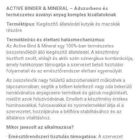
ACTIVE BINDER & MINERAL – A
dszorbens és
természetes ásványi anyag komplex kisállatoknak
Terméktípus:
Kiegészítő állateledel kutyák és macskák
részére.
Termékleírás és élettani hatásmechanizmus:
Az Active Bind & Mineral egy 100%-ban természetes
összetevőkből álló kiegészítő állateledel. A készítmény
tisztított zeolit, shilajit és aktív szén szinergikus kombinációja,
amely hatékonyan támogatja a szervezet belső tisztulási
folyamatait és az emésztőrendszer élettani egyensúlyát.
Az összetevők nagy felületű adszorbensként működnek a
tápcsatornában: segítik a bélben keletkező vagy oda bekerülő
nemkívánatos anyagcsere-termékek és gázok megkötését,
mielőtt azok felszívódnának. Emellett a készítmény értékes
huminsavakkal, fulvosavakkal és nyomelemekkel látja el a
szervezetet, hozzájárulva a bélflóra stabilitásához és az
általános vitalitáshoz.
Mikor javasolt az alkalmazása?
·
Emésztőrendszeri tisztulás támogatása:
A szervezet