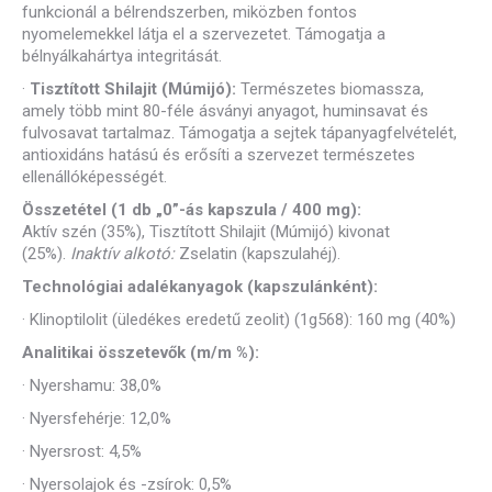
funkcionál a bélrendszerben, miközben fontos
nyomelemekkel látja el a szervezetet. Támogatja a
bélnyálkahártya integritását.
·
Tisztított Shilajit (Múmijó):
Természetes biomassza,
amely több mint 80-féle ásványi anyagot, huminsavat és
fulvosavat tartalmaz. Támogatja a sejtek tápanyagfelvételét,
antioxidáns hatású és erősíti a szervezet természetes
ellenállóképességét.
Összetétel (1 db „0”-ás kapszula / 400 mg):
Aktív szén (35%), Tisztított Shilajit (Múmijó) kivonat
(25%).
Inaktív alkotó:
Zselatin (kapszulahéj).
Technológiai adalékanyagok (kapszulánként):
·
Klinoptilolit (üledékes eredetű zeolit) (1g568): 160 mg (40%)
Analitikai összetevők (m/m %):
·
Nyershamu: 38,0%
·
Nyersfehérje: 12,0%
·
Nyersrost: 4,5%
·
Nyersolajok és -zsírok: 0,5%