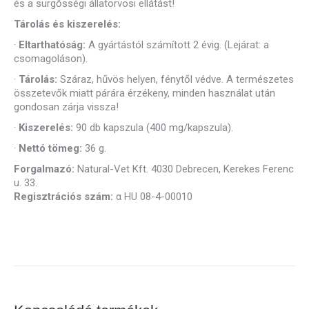
és a sürgősségi állatorvosi ellátást!
Tárolás és kiszerelés:
·
Eltarthatóság:
A gyártástól számított 2 évig. (Lejárat: a
csomagoláson).
·
Tárolás:
Száraz, hűvös helyen, fénytől védve. A természetes
összetevők miatt párára érzékeny, minden használat után
gondosan zárja vissza!
·
Kiszerelés:
90 db kapszula (400 mg/kapszula).
·
Nettó tömeg:
36 g.
Forgalmazó:
Natural-Vet Kft. 4030 Debrecen, Kerekes Ferenc
u. 33.
Regisztrációs szám:
α HU 08-4-00010