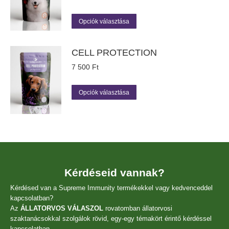
a
Értékelés:
termékoldalon
5.00
/ 5
Ennek
Opciók választása
választhatók
a
ki
terméknek
több
CELL PROTECTION
variációja
7 500
Ft
van.
A
Ennek
változatok
Opciók választása
a
a
terméknek
termékoldalon
több
választhatók
variációja
ki
van.
A
változatok
a
Kérdéseid vannak?
termékoldalon
Kérdésed van a Supreme Immunity termékekkel vagy kedvenceddel
választhatók
kapcsolatban?
ki
Az
ÁLLATORVOS VÁLASZOL
rovatomban állatorvosi
szaktanácsokkal szolgálok rövid, egy-egy témakört érintő kérdéssel
kapcsolatban.