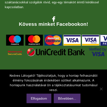
szaktanácsokkal szolgálok rövid, egy-egy témakört érintő kérdéssel
kapcsolatban.
Kövess minket Facebookon!
Kedves Látogató! Tájékoztatjuk, hogy a honlap felhasználói
élmény fokozásának érdekében sütiket alkalmazunk. A
honlapunk használatával ön a tájékoztatásunkat tudomásul
veszi.
SUPREME IMMUNITY 2022 - Minden jog fenntartva
Elfogadom
Bővebben...
Also menu
Általános Szerződési Feltételek