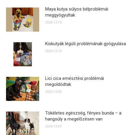
Maya kutya súlyos bélproblémái
meggyógyultak
2024-12-13
Kiskutyák légúti problémának gyógyulása
2024-12-10
Lici cica emésztési problémái
megoldódtak
2024-12-09
Tökéletes egészség, fényes bunda – a
hangsúly a megelőzésen van
2024-12-09