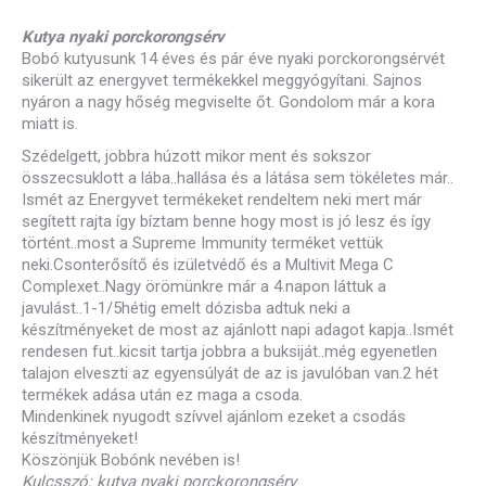
Kutya nyaki porckorongsérv
Bobó kutyusunk 14 éves és pár éve nyaki porckorongsérvét
sikerült az energyvet termékekkel meggyógyítani. Sajnos
nyáron a nagy hőség megviselte őt. Gondolom már a kora
miatt is.
Szédelgett, jobbra húzott mikor ment és sokszor
összecsuklott a lába..hallása és a látása sem tökéletes már..
Ismét az Energyvet termékeket rendeltem neki mert már
segített rajta így bíztam benne hogy most is jó lesz és így
történt..most a Supreme Immunity terméket vettük
neki.Csonterősítő és izületvédő és a Multivit Mega C
Complexet..Nagy örömünkre már a 4.napon láttuk a
javulást..1-1/5hétig emelt dózisba adtuk neki a
készítményeket de most az ajánlott napi adagot kapja..Ismét
rendesen fut..kicsit tartja jobbra a buksiját..még egyenetlen
talajon elveszti az egyensúlyát de az is javulóban van.2 hét
termékek adása után ez maga a csoda.
Mindenkinek nyugodt szívvel ajánlom ezeket a csodás
készítményeket!
Köszönjük Bobónk nevében is!
Kulcsszó: kutya nyaki porckorongsérv