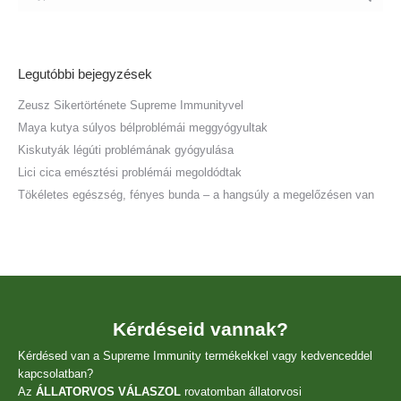
Legutóbbi bejegyzések
Zeusz Sikertörténete Supreme Immunityvel
Maya kutya súlyos bélproblémái meggyógyultak
Kiskutyák légúti problémának gyógyulása
Lici cica emésztési problémái megoldódtak
Tökéletes egészség, fényes bunda – a hangsúly a megelőzésen van
Kérdéseid vannak?
Kérdésed van a Supreme Immunity termékekkel vagy kedvenceddel
kapcsolatban?
Az
ÁLLATORVOS VÁLASZOL
rovatomban állatorvosi