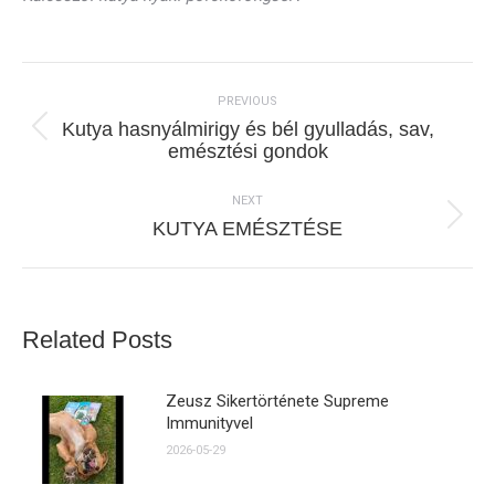
Post
navigation
PREVIOUS
Kutya hasnyálmirigy és bél gyulladás, sav,
Previous
emésztési gondok
post:
NEXT
Next
KUTYA EMÉSZTÉSE
post:
Related Posts
Zeusz Sikertörténete Supreme
Immunityvel
2026-05-29