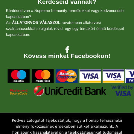
Kérdéseid vannak?
Kérdésed van a Supreme Immunity termékekkel vagy kedvenceddel
kapcsolatban?
Az
ÁLLATORVOS VÁLASZOL
rovatomban állatorvosi
szaktanácsokkal szolgálok rövid, egy-egy témakört érintő kérdéssel
kapcsolatban.
Kövess minket Facebookon!
Kedves Látogató! Tájékoztatjuk, hogy a honlap felhasználói
élmény fokozásának érdekében sütiket alkalmazunk. A
honlapunk használatával ön a tájékoztatásunkat tudomásul