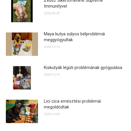
Zeusz Sikertörténete Supreme
Immunityvel
2026-05-29
Maya kutya súlyos bélproblémái
meggyógyultak
2024-12-13
Kiskutyák légúti problémának gyógyulása
2024-12-10
Lici cica emésztési problémái
megoldódtak
2024-12-09