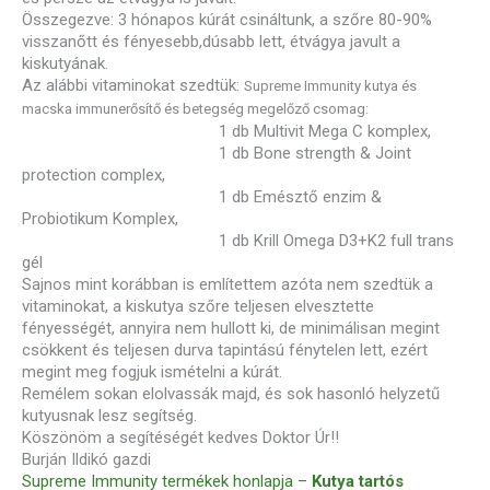
Összegezve: 3 hónapos kúrát csináltunk, a szőre 80-90%
visszanőtt és fényesebb,dúsabb lett, étvágya javult a
kiskutyának.
Az alábbi vitaminokat szedtük:
Supreme Immunity kutya és
macska immunerősítő és betegség megelőző csomag:
1 db Multivit Mega C komplex,
1 db Bone strength & Joint
protection complex,
1 db Emésztő enzim &
Probiotikum Komplex,
1 db Krill Omega D3+K2 full trans
gél
Sajnos mint korábban is említettem azóta nem szedtük a
vitaminokat, a kiskutya szőre teljesen elvesztette
fényességét, annyira nem hullott ki, de minimálisan megint
csökkent és teljesen durva tapintású fénytelen lett, ezért
megint meg fogjuk ismételni a kúrát.
Remélem sokan elolvassák majd, és sok hasonló helyzetű
kutyusnak lesz segítség.
Köszönöm a segítéségét kedves Doktor Úr!!
Burján Ildikó gazdi
Supreme Immunity termékek honlapja –
Kutya tartós