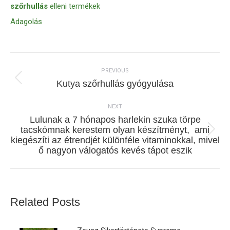
szőrhullás
elleni termékek
Adagolás
Post
navigation
PREVIOUS
Previous
Kutya szőrhullás gyógyulása
post:
NEXT
Lulunak a 7 hónapos harlekin szuka törpe
tacskómnak kerestem olyan készítményt, ami
Next
kiegészíti az étrendjét különféle vitaminokkal, mivel
post:
ő nagyon válogatós kevés tápot eszik
Related Posts