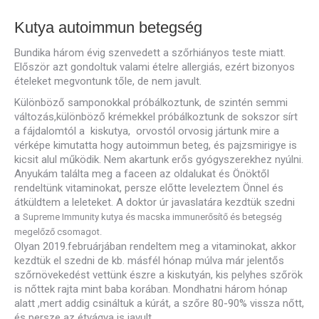
Kutya autoimmun betegség
Bundika három évig szenvedett a szőrhiányos teste miatt.
Először azt gondoltuk valami ételre allergiás, ezért bizonyos
ételeket megvontunk tőle, de nem javult.
Különböző samponokkal próbálkoztunk, de szintén semmi
változás,különböző krémekkel próbálkoztunk de sokszor sírt
a fájdalomtól a kiskutya, orvostól orvosig jártunk mire a
vérképe kimutatta hogy autoimmun beteg, és pajzsmirigye is
kicsit alul működik. Nem akartunk erős gyógyszerekhez nyúlni.
Anyukám találta meg a faceen az oldalukat és Önöktől
rendeltünk vitaminokat, persze előtte leveleztem Önnel és
átküldtem a leleteket. A doktor úr javaslatára kezdtük szedni
a
Supreme Immunity kutya és macska immunerősítő és betegség
megelőző csomagot.
Olyan 2019.februárjában rendeltem meg a vitaminokat, akkor
kezdtük el szedni de kb. másfél hónap múlva már jelentős
szőrnövekedést vettünk észre a kiskutyán, kis pelyhes szőrök
is nőttek rajta mint baba korában. Mondhatni három hónap
alatt ,mert addig csináltuk a kúrát, a szőre 80-90% vissza nőtt,
és persze az étvágya is javult.