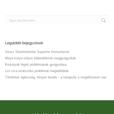
Search:
Legutóbbi bejegyzések
Zeusz Sikertörténete Supreme Immunityvel
Maya kutya súlyos bélproblémái meggyógyultak
Kiskutyák légúti problémának gyógyulása
Lici cica emésztési problémái megoldódtak
Tökéletes egészség, fényes bunda – a hangsúly a megelőzésen van