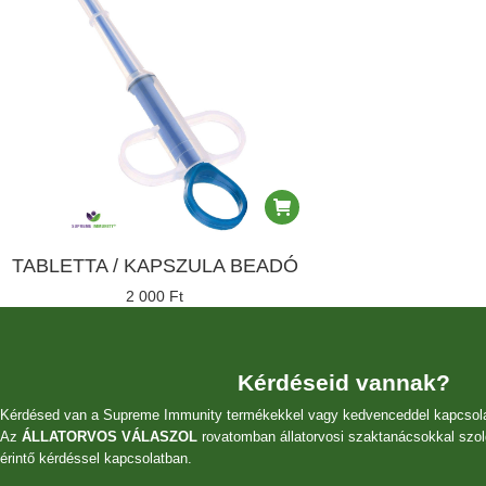
TABLETTA / KAPSZULA BEADÓ
2 000
Ft
Kérdéseid vannak?
Kérdésed van a Supreme Immunity termékekkel vagy kedvenceddel kapcsol
Az
ÁLLATORVOS VÁLASZOL
rovatomban állatorvosi szaktanácsokkal szol
érintő kérdéssel kapcsolatban.