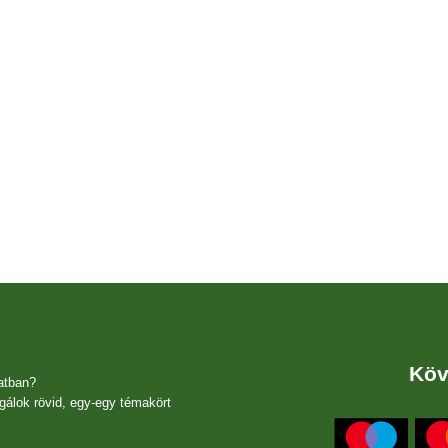
Köv
atban?
gálok rövid, egy-egy témakört