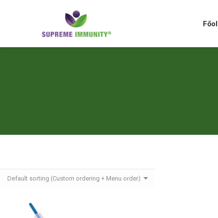
Főolda
Főol