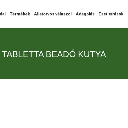
l
Termékek
Állatorvos válaszol
Adagolás
Esetleírások
Ka
dal
Termékek
Állatorvos válaszol
Adagolás
Esetleírások
TABLETTA BEADÓ KUTYA