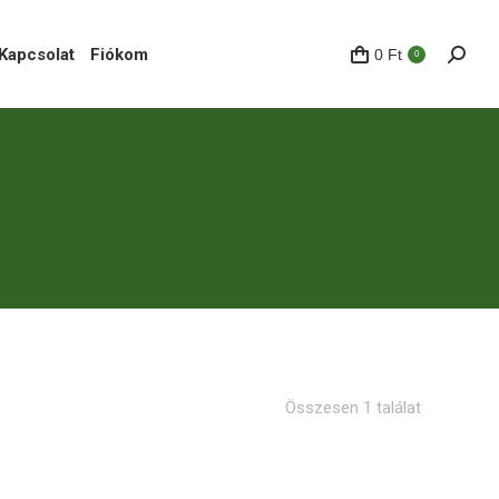
pcsolat
Fiókom
0
Ft
Search
0
Kapcsolat
Fiókom
0
Ft
Search
0
Összesen 1 találat