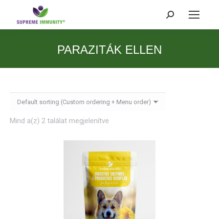
Search:
PARAZITÁK ELLEN
Mind a(z) 2 találat megjelenítve