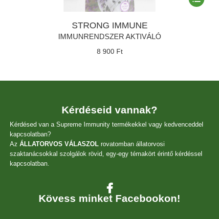
a
termékne
STRONG IMMUNE
több
variációja
IMMUNRENDSZER AKTIVÁLÓ
van.
8 900
Ft
A
változato
a
termékol
választha
ki
Kérdéseid vannak?
Kérdésed van a Supreme Immunity termékekkel vagy kedvenceddel
kapcsolatban?
Az
ÁLLATORVOS VÁLASZOL
rovatomban állatorvosi
szaktanácsokkal szolgálok rövid, egy-egy témakört érintő kérdéssel
kapcsolatban.
Kövess minket Facebookon!