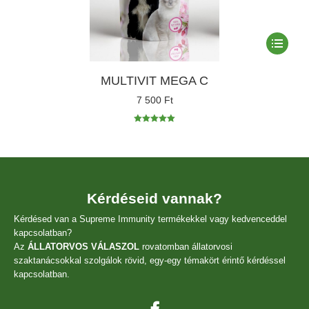
Ennek
a
termékne
MULTIVIT MEGA C
több
variációja
7 500
Ft
van.
A
Értékelés:
változato
5.00
/ 5
a
termékol
választha
ki
Kérdéseid vannak?
Kérdésed van a Supreme Immunity termékekkel vagy kedvenceddel
kapcsolatban?
Az
ÁLLATORVOS VÁLASZOL
rovatomban állatorvosi
szaktanácsokkal szolgálok rövid, egy-egy témakört érintő kérdéssel
kapcsolatban.