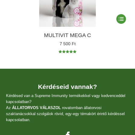
Ennek
a
termékne
MULTIVIT MEGA C
több
variációja
7 500
Ft
van.
A
Értékelés:
változato
5.00
/ 5
a
termékol
választha
ki
Kérdéseid vannak?
Kérdésed van a Supreme Immunity termékekkel vagy kedvenceddel
kapcsolatban?
Az
ÁLLATORVOS VÁLASZOL
rovatomban állatorvosi
szaktanácsokkal szolgálok rövid, egy-egy témakört érintő kérdéssel
kapcsolatban.