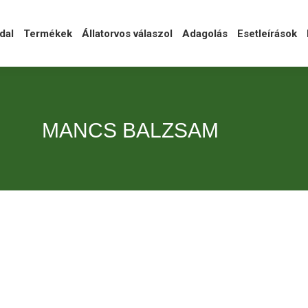
l
Termékek
Állatorvos válaszol
Adagolás
Esetleírások
Ka
dal
Termékek
Állatorvos válaszol
Adagolás
Esetleírások
MANCS BALZSAM