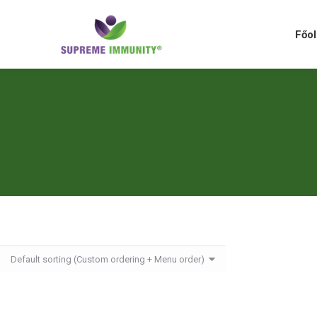
Főolda
Főol