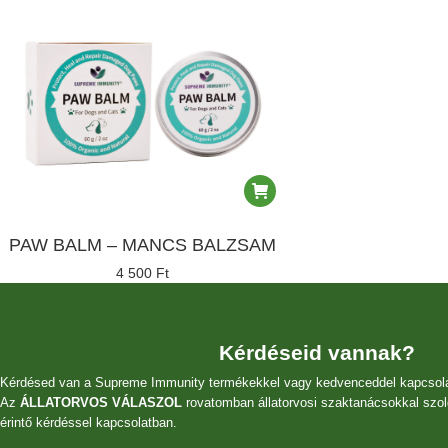
PAW BALM – MANCS BALZSAM
4 500
Ft
Kérdéseid vannak?
Kérdésed van a Supreme Immunity termékekkel vagy kedvenceddel kapcsol
Az
ÁLLATORVOS VÁLASZOL
rovatomban állatorvosi szaktanácsokkal szol
érintő kérdéssel kapcsolatban.