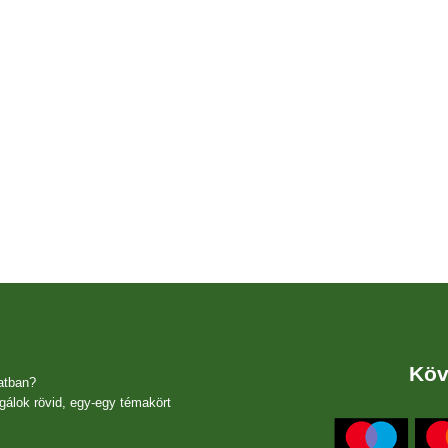
Köv
atban?
gálok rövid, egy-egy témakört