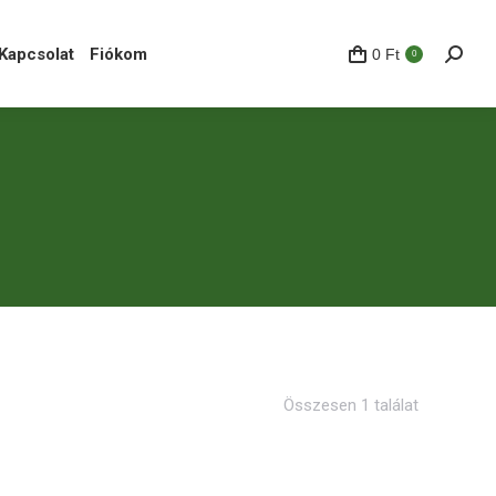
pcsolat
Fiókom
0
Ft
Search
0
Kapcsolat
Fiókom
0
Ft
Search
0
Összesen 1 találat