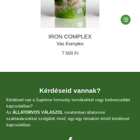
Ennek
a
termékne
IRON COMPLEX
több
variációja
Vas Komplex
van.
7 500
Ft
A
változato
a
termékol
választha
ki
Kérdéseid vannak?
Kérdésed van a Supreme Immunity termékekkel vagy kedvenceddel
kapcsolatban?
Az
ÁLLATORVOS VÁLASZOL
rovatomban állatorvosi
szaktanácsokkal szolgálok rövid, egy-egy témakört érintő kérdéssel
kapcsolatban.