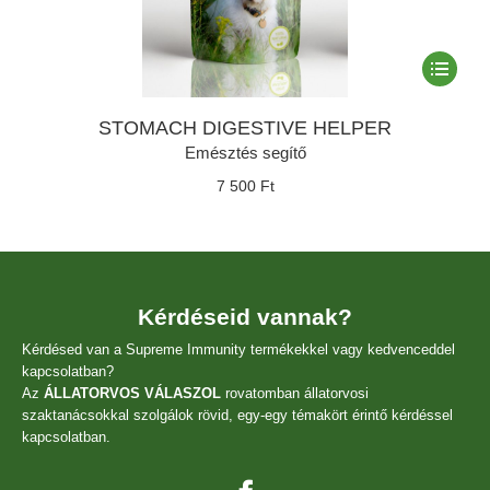
Ennek
a
termékne
STOMACH DIGESTIVE HELPER
több
variációja
Emésztés segítő
van.
7 500
Ft
A
változato
a
termékol
választha
ki
Kérdéseid vannak?
Kérdésed van a Supreme Immunity termékekkel vagy kedvenceddel
kapcsolatban?
Az
ÁLLATORVOS VÁLASZOL
rovatomban állatorvosi
szaktanácsokkal szolgálok rövid, egy-egy témakört érintő kérdéssel
kapcsolatban.