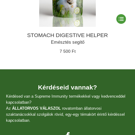
Ennek
a
termékne
STOMACH DIGESTIVE HELPER
több
variációja
Emésztés segítő
van.
7 500
Ft
A
változato
a
termékol
választha
ki
Kérdéseid vannak?
Kérdésed van a Supreme Immunity termékekkel vagy kedvenceddel
kapcsolatban?
Az
ÁLLATORVOS VÁLASZOL
rovatomban állatorvosi
szaktanácsokkal szolgálok rövid, egy-egy témakört érintő kérdéssel
kapcsolatban.