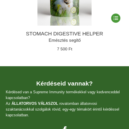
Ennek
a
termékne
STOMACH DIGESTIVE HELPER
több
variációja
Emésztés segítő
van.
7 500
Ft
A
változato
a
termékol
választha
ki
Kérdéseid vannak?
Kérdésed van a Supreme Immunity termékekkel vagy kedvenceddel
kapcsolatban?
Az
ÁLLATORVOS VÁLASZOL
rovatomban állatorvosi
szaktanácsokkal szolgálok rövid, egy-egy témakört érintő kérdéssel
kapcsolatban.